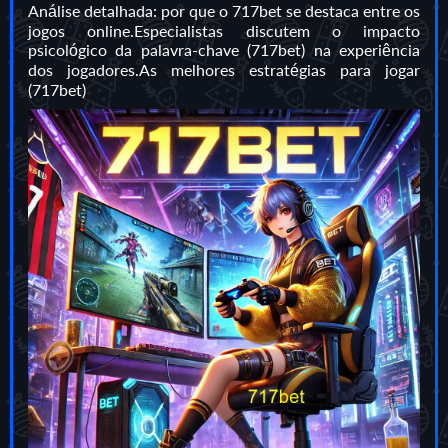
Análise detalhada: por que o 717bet se destaca entre os
jogos online.Especialistas discutem o impacto
psicológico da palavra-chave (717bet) na experiência
dos jogadores.As melhores estratégias para jogar
(717bet)