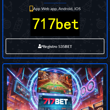
App Web app, Android, iOS
Registro 535BET