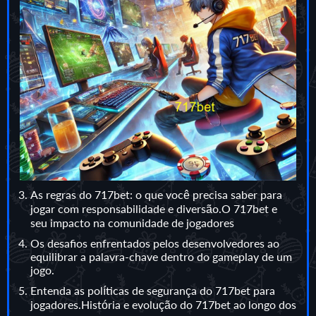
As regras do 717bet: o que você precisa saber para
jogar com responsabilidade e diversão.O 717bet e
seu impacto na comunidade de jogadores
Os desafios enfrentados pelos desenvolvedores ao
equilibrar a palavra-chave dentro do gameplay de um
jogo.
Entenda as políticas de segurança do 717bet para
jogadores.História e evolução do 717bet ao longo dos