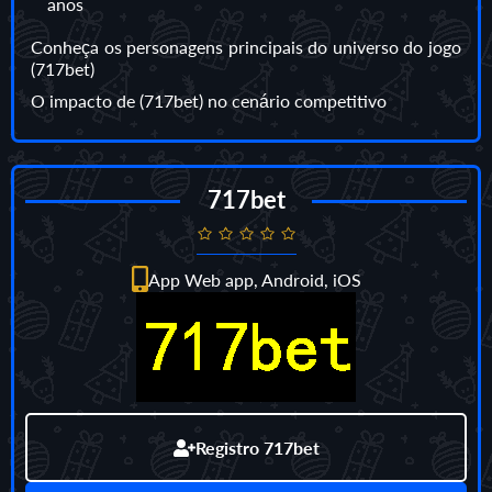
anos
Conheça os personagens principais do universo do jogo
(717bet)
O impacto de (717bet) no cenário competitivo
717bet
App Web app, Android, iOS
Registro 717bet